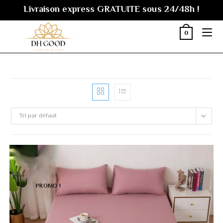
Skip
Livraison express GRATUITE sous 24/48h !
to
content
0
Tri par défaut
PROMO !